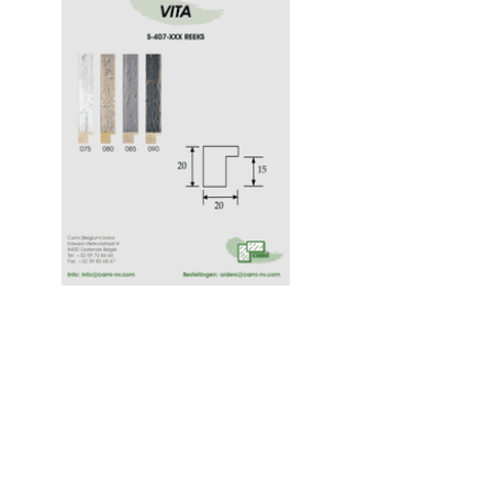
Cami (Belgium) bv
Edward Vlietinckstraat 8
8400 Oostende
België
Tel:
+32 59 70 86 66