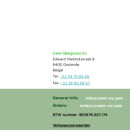
Cami (Belgium) bv
Edward Vlietinckstraat 8
8400 Oostende
België
Tel:
+32 59 70 86 66
Fax:
+32 59 80 68 67
General info:
info@cami-nv.com
Orders:
orders@cami-nv.com
BTW nummer: BE0676.907.174
Verkoopsvoorwaarden