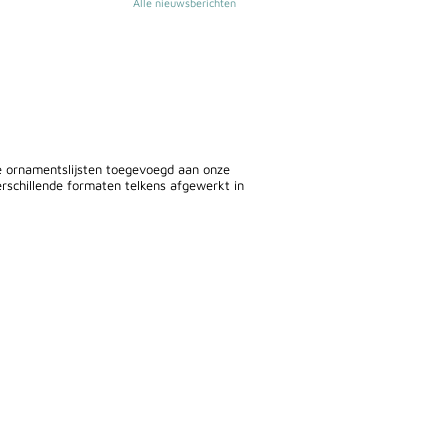
Alle nieuwsberichten
ie ornamentslijsten toegevoegd aan onze
erschillende formaten telkens afgewerkt in