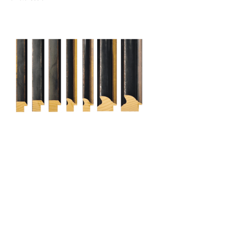
Cami (Belgium) bv
Edward Vlietinckstraat 8
8400 Oostende
België