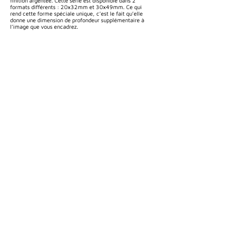
finition argentée. Cette série est disponible dans 2
formats différents : 20x32mm et 30x49mm. Ce qui
rend cette forme spéciale unique, c’est le fait qu’elle
donne une dimension de profondeur supplémentaire à
l’image que vous encadrez.