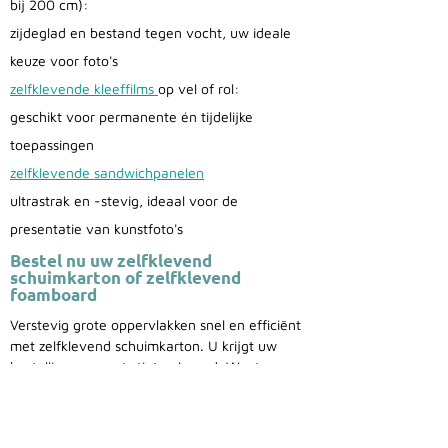
bij 200 cm):
zijdeglad en bestand tegen vocht, uw ideale
keuze voor foto's
zelfklevende kleeffilms
op vel of rol:
geschikt voor permanente én tijdelijke
toepassingen
zelfklevende sandwichpanelen
ultrastrak en -stevig, ideaal voor de
presentatie van kunstfoto's
Bestel nu uw zelfklevend
schuimkarton of zelfklevend
foamboard
Verstevig grote oppervlakken snel en efficiënt
met zelfklevend schuimkarton. U krijgt uw
bestelling op maat stipt geleverd. Want onze
besteldienst rijdt elke week op een vaste dag
bij u langs. Dringende order? Vertrouw dan op
onze koerierdienst.
Plaats nu uw