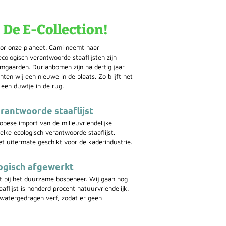
? De E-Collection!
or onze planeet. Cami neemt haar
cologisch verantwoorde staaflijsten zijn
omgaarden. Durianbomen zijn na dertig jaar
en wij een nieuwe in de plaats. Zo blijft het
 een duwtje in de rug.
rantwoorde staaflijst
ropese import van de milieuvriendelijke
 elke ecologisch verantwoorde staaflijst.
t uitermate geschikt voor de kaderindustrie.
ologisch afgewerkt
t bij het duurzame bosbeheer. Wij gaan nog
aflijst is honderd procent natuurvriendelijk.
 watergedragen verf, zodat er geen