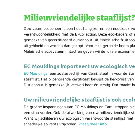
Milieuvriendelijke staaflijst
Duurzaam bosbeheer is een heet hangijzer en een noodzaak vo
verantwoordelijkheid met de E-Collection. Deze eco-kaders of e
gemaakt van gecertificeerd durianhout uit Maleisische fruitbo
uitgebloeid en worden dan gekapt. Voor elke gerooide boom plant
Maleisische ecosysteem intact en geven wij de lokale economie
EC Mouldings importeert uw ecologisch ve
EC Mouldings
, een zusterbedrijf van Cami, staat in voor de Eu
staaflijst. Het bijbehorende certificaat bewijst de herkomst van
Durianhout is gemakkelijk verwerkbaar én stevig. Dat maakt he
Uw milieuvriendelijke staaflijst is ook ec
De groene inspanningen van EC Mouldings en Cami stoppen nie
een stap verder. Ook de afwerking van uw milieuvriendelijke sta
Want wij schilderen uw ecologisch verantwoorde staaflijst met
schadelijke solvents vrijkomen.
Vraag meer info
.