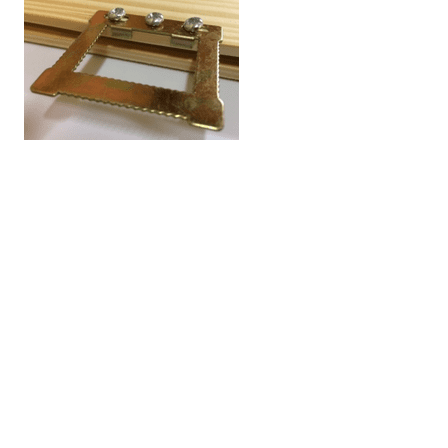
Alle nieuwsberichten
Cami (Belgium) bv
Edward Vlietinckstraat 8
8400 Oostende
België
Tel:
+32 59 70 86 66