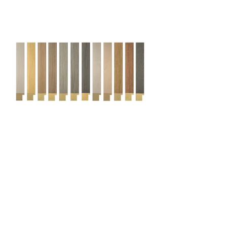
Cami (Belgium) bv
Edward Vlietinckstraat 8
8400 Oostende
België