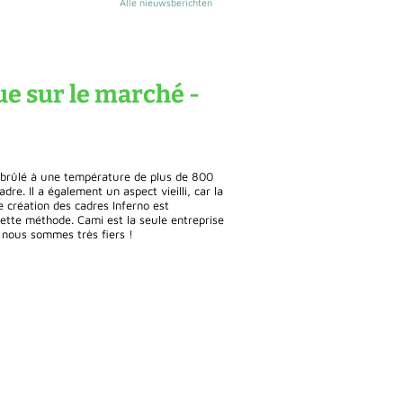
Alle nieuwsberichten
ue sur le marché -
é brûlé à une température de plus de 800
dre. Il a également un aspect vieilli, car la
 création des cadres Inferno est
ette méthode. Cami est la seule entreprise
 nous sommes très fiers !