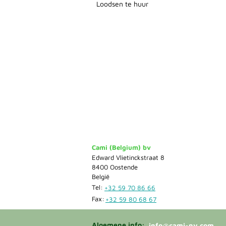
Loodsen te huur
Cami (Belgium) bv
Edward Vlietinckstraat 8
8400 Oostende
België
Tel:
+32 59 70 86 66
Fax:
+32 59 80 68 67
Algemene info:
info@cami-nv.com