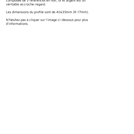
composée de 3 références en noir, or et argent est un
véritable accroche-regard.
Les dimensions du profilé sont de 40x35mm (R:17mm).
N'hésitez pas à cliquer sur l'image ci-dessous pour plus
d'informations.