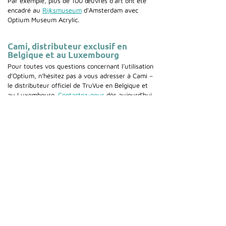
Par exemple, plus de 100 œuvres d'art ont été
encadré au
Rijksmuseum
d'Amsterdam avec
Optium Museum Acrylic.
Cami, distributeur exclusif en
Belgique et au Luxembourg
Pour toutes vos questions concernant l’utilisation
d’Optium, n’hésitez pas à vous adresser à Cami –
le distributeur officiel de TruVue en Belgique et
au Luxembourg.
Contactez-nous
dès aujourd’hui
pour une offre ou pour obtenir plus
d’informations.
Cami (Belgium) bv
Edward Vlietinckstraat 8
8400 Oostende
Belgique
Tel:
+32 59 70 86 66
Fax:
+32 59 80 68 67