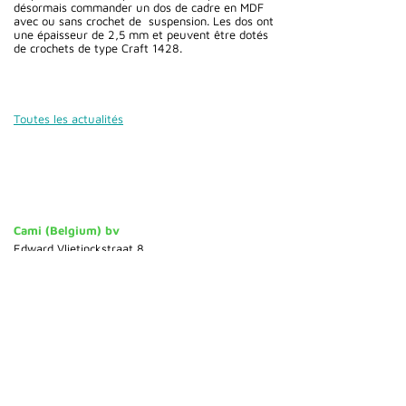
désormais commander un dos de cadre en MDF
avec ou sans crochet de suspension. Les dos ont
une épaisseur de 2,5 mm et peuvent être dotés
de crochets de type Craft 1428.
Toutes les actualités
Cami (Belgium) bv
Edward Vlietinckstraat 8
8400 Oostende
Belgique
Tel:
+32 59 70 86 66
Fax:
+32 59 80 68 67
Infos générales:
info@cami-nv.com