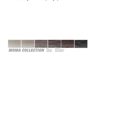
Cami (Belgium) bv
Edward Vlietinckstraat 8
8400 Oostende
Belgique