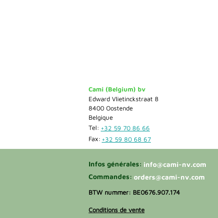
Cami (Belgium) bv
Edward Vlietinckstraat 8
8400 Oostende
Belgique
Tel:
+32 59 70 86 66
Fax:
+32 59 80 68 67
Infos générales:
info@cami-nv.com
Commandes:
orders@cami-nv.com
BTW nummer: BE0676.907.174
Conditions de vente