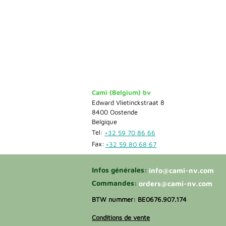
Cami (Belgium) bv
Edward Vlietinckstraat 8
8400 Oostende
Belgique
Tel:
+32 59 70 86 66
Fax:
+32 59 80 68 67
Infos générales:
info@cami-nv.com
Commandes:
orders@cami-nv.com
BTW nummer: BE0676.907.174
Conditions de vente