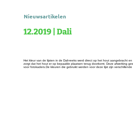
Nieuwsartikelen
12.2019 | Dali
Het kleur van de lijsten in de Dali-reeks werd direct op het hout aangebracht en
zorgt dat het hout er op bepaalde plaatsen terug doorkomt. Deze afwerking geeft
voor fotokaders.De kleuren die gebruikt werden voor deze lijst zijn verschillende