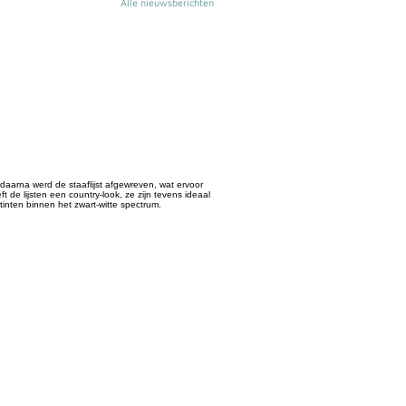
Alle nieuwsberichten
 daarna werd de staaflijst afgewreven, wat ervoor
 de lijsten een country-look, ze zijn tevens ideaal
 tinten binnen het zwart-witte spectrum.