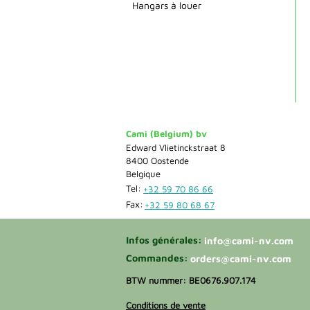
Hangars à louer
Cami (Belgium) bv
Edward Vlietinckstraat 8
8400 Oostende
Belgique
Tel:
+32 59 70 86 66
Fax:
+32 59 80 68 67
Infos générales:
info@cami-nv.com
Commandes:
orders@cami-nv.com
BTW nummer: BE0676.907.174
Conditions de vente