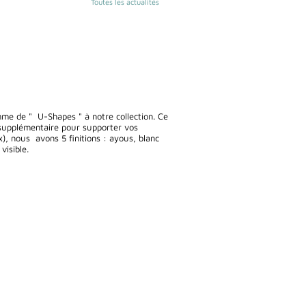
Toutes les actualités
e de " U-Shapes " à notre collection. Ce
supplémentaire pour supporter vos
), nous avons 5 finitions : ayous, blanc
visible.