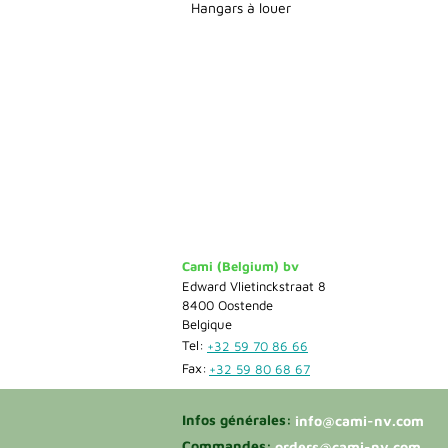
Hangars à louer
Cami (Belgium) bv
Edward Vlietinckstraat 8
8400 Oostende
Belgique
Tel:
+32 59 70 86 66
Fax:
+32 59 80 68 67
Infos générales:
info@cami-nv.com
Commandes:
orders@cami-nv.com