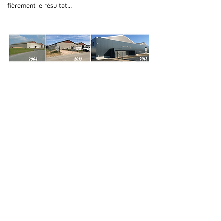
fièrement le résultat...
Toutes les actualités
Cami (Belgium) bv
Edward Vlietinckstraat 8
8400 Oostende
Belgique
Tel:
+32 59 70 86 66